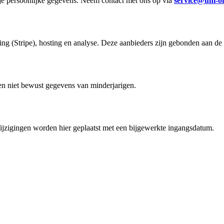
an je persoonlijke gegevens. Neem contact met ons op via
service@uni-on
g (Stripe), hosting en analyse. Deze aanbieders zijn gebonden aan de
n niet bewust gegevens van minderjarigen.
ijzigingen worden hier geplaatst met een bijgewerkte ingangsdatum.