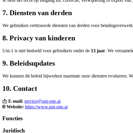
Je hebt het recht op toegang tot, correctie, verwijdering of export v
7. Diensten van derden
We gebruiken vertrouwde diensten van derden voor betalingsverwerkin
8. Privacy van kinderen
Uni-1 is niet bedoeld voor gebruikers onder de
13 jaar
. We verzamele
9. Beleidsupdates
We kunnen dit beleid bijwerken naarmate onze diensten evolueren. W
10. Contact
📩
E-mail:
service@uni-one.ai
🌐
Website:
https://www.uni-one.ai
Functies
Juridisch