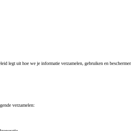
eleid legt uit hoe we je informatie verzamelen, gebruiken en bescherme
olgende verzamelen:
dgeneratie