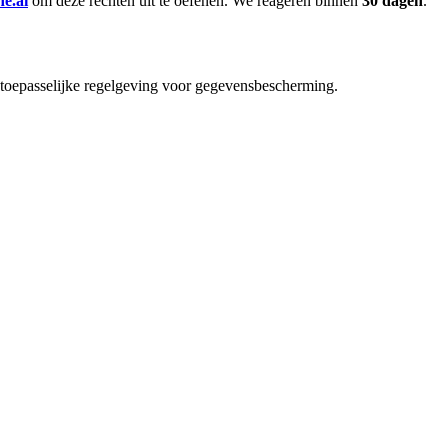
e.ai
om deze rechten uit te oefenen. We reageren binnen
30 dagen
.
 toepasselijke regelgeving voor gegevensbescherming.