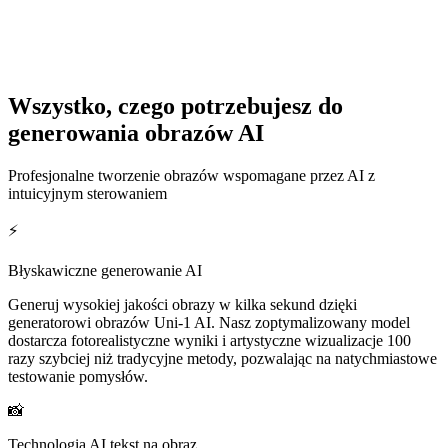
Sarah M.
Artystka cyfrowa
Wszystko, czego potrzebujesz do
5.0
Edytuj obrazy z Uni-1 AI
generowania obrazów AI
Generator obrazów Uni-1 AI całkowicie zmienił mój proces
twórczy. Mogę sprawdzić dziesiątki wariantów koncepcji w kilka
Profesjonalne tworzenie obrazów wspomagane przez AI z
minut. Jakość dorównuje profesjonalnym narzędziom ilustratorskim,
intuicyjnym sterowaniem
a szybkość jest niesamowita.
⚡
David Chen
Dyrektor marketingu
Błyskawiczne generowanie AI
Generuj wysokiej jakości obrazy w kilka sekund dzięki
generatorowi obrazów Uni-1 AI. Nasz zoptymalizowany model
dostarcza fotorealistyczne wyniki i artystyczne wizualizacje 100
5.0
razy szybciej niż tradycyjne metody, pozwalając na natychmiastowe
testowanie pomysłów.
Używamy Uni-1 do wszystkich wizualizacji naszych kampanii.
Jakość tekst na obraz jest wybitna – oddaje dokładnie taki nastrój i
📸
styl, jaki opisujemy. Nasz czas produkcji spadł o 80%.
Technologia AI tekst na obraz
Lisa Rodriguez