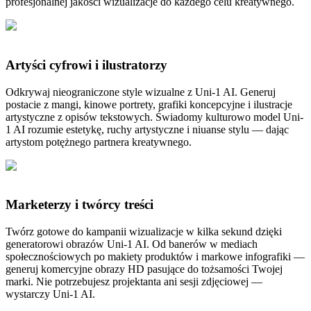
profesjonalnej jakości wizualizacje do każdego celu kreatywnego.
Artyści cyfrowi i ilustratorzy
Odkrywaj nieograniczone style wizualne z Uni-1 AI. Generuj
postacie z mangi, kinowe portrety, grafiki koncepcyjne i ilustracje
artystyczne z opisów tekstowych. Świadomy kulturowo model Uni-
1 AI rozumie estetykę, ruchy artystyczne i niuanse stylu — dając
artystom potężnego partnera kreatywnego.
Marketerzy i twórcy treści
Twórz gotowe do kampanii wizualizacje w kilka sekund dzięki
generatorowi obrazów Uni-1 AI. Od banerów w mediach
społecznościowych po makiety produktów i markowe infografiki —
generuj komercyjne obrazy HD pasujące do tożsamości Twojej
marki. Nie potrzebujesz projektanta ani sesji zdjęciowej —
wystarczy Uni-1 AI.