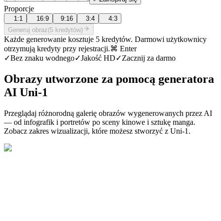
Proporcje
1:1
16:9
9:16
3:4
4:3
Generuj obraz
(5 kredytów)
Każde generowanie kosztuje 5 kredytów. Darmowi użytkownicy
otrzymują kredyty przy rejestracji.
⌘ Enter
✓
Bez znaku wodnego
✓
Jakość HD
✓
Zacznij za darmo
Obrazy utworzone za pomocą generatora
AI Uni-1
Przeglądaj różnorodną galerię obrazów wygenerowanych przez AI
— od infografik i portretów po sceny kinowe i sztukę manga.
Zobacz zakres wizualizacji, które możesz stworzyć z Uni-1.