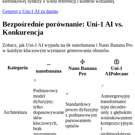
kierunkowej syntezy z wielu referencji i kontroli wizualnej.
Generuj z Uni-1 AI za darmo
Bezpośrednie porównanie: Uni-1 AI vs.
Konkurencja
Zobacz, jak Uni-1 AI wypada na tle nanobanana i Nano Banana Pro
w każdym kluczowym wymiarze generowania obrazów.
Kategoria
Nano Banana
Uni-1
nanobanana
Pro
AI
Polecane
Podstawowy
model
Autoregresyjny
dyfuzyjny;
transformator
Standardowy
tylko
typu decoder-
proces dyfuzyjny
Architektura
dopasowywanie
only z głębokim
z podstawowym
słów
wnioskowaniem
parsowaniem
kluczowych,
kompozycyjnym
opisów
brak
i
zrozumienia
multimodalnym