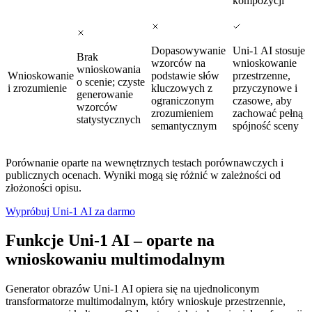
kompozycji
Dopasowywanie
Uni-1 AI stosuje
Brak
wzorców na
wnioskowanie
wnioskowania
Wnioskowanie
podstawie słów
przestrzenne,
o scenie; czyste
i zrozumienie
kluczowych z
przyczynowe i
generowanie
ograniczonym
czasowe, aby
wzorców
zrozumieniem
zachować pełną
statystycznych
semantycznym
spójność sceny
Porównanie oparte na wewnętrznych testach porównawczych i
publicznych ocenach. Wyniki mogą się różnić w zależności od
złożoności opisu.
Wypróbuj Uni-1 AI za darmo
Funkcje Uni-1 AI – oparte na
wnioskowaniu multimodalnym
Generator obrazów Uni-1 AI opiera się na ujednoliconym
transformatorze multimodalnym, który wnioskuje przestrzennie,