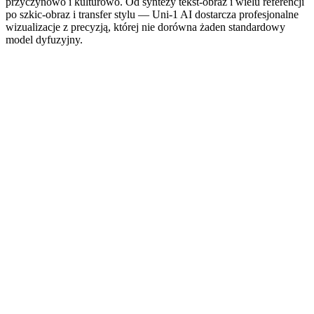
przyczynowo i kulturowo. Od syntezy tekst-obraz i wielu referencji
po szkic-obraz i transfer stylu — Uni-1 AI dostarcza profesjonalne
wizualizacje z precyzją, której nie dorówna żaden standardowy
model dyfuzyjny.
Generuj z Uni-1 AI