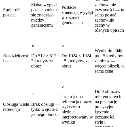
Słaba; wygląd
zachowanie
Postacie
Spójność
postaci zmienia
tożsamości — ta
zmieniają wygląd
postaci
się znacząco
sama postać
w różnych
między
zachowuje
generacjach
generacjami
cechy w
różnych opisach
Wynik do 2048
Rozdzielczość
Do 512 × 512 ·
Do 1024 × 1024
px · 5 kredytów
i cena
3 kredyty za
· 5 kredytów za
za obraz —
obraz
obraz
więcej pikseli, ta
sama cena
Do 9 obrazów
Tylko jedna
referencyjnych
referencja obrazu;
na generację —
Obsługa wielu
Brak obsługi —
styl często
precyzyjne
referencji
tylko wejście z
błędnie
łączenie
jednego obrazu
interpretowany w
tożsamości,
wyniku
stylu i