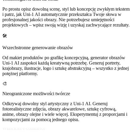
Po prostu opisz dowolną scenę, styl lub koncepcję zwykłym tekstem
Twórczyni treści
i patrz, jak Uni-1 AI automatycznie przekształca Twoje słowa w
profesjonalnej jakości obrazy. Nie potrzebujesz umiejętności
projektowych – wpisz swoją wizję i uzyskaj zachwycające rezultaty.
5.0
🛠️
Jako twórczyni treści potrzebuję codziennie unikalnych wizualizacji.
Generator obrazów Uni-1 AI dostarcza spójne, wysokiej jakości
Wszechstronne generowanie obrazów
obrazy pasujące do mojej marki. Stał się niezbędnym elementem
mojej pracy.
Od makiet produktów po grafikę koncepcyjną, generator obrazów
Uni-1 AI zaspokoi każdą kreatywną potrzebę. Generuj portrety,
Jessica L.
krajobrazy, ilustracje, logo i sztukę abstrakcyjną – wszystko z jednej
potężnej platformy.
Projektantka gier
🎨
Nieograniczone możliwości twórcze
5.0
Odkrywaj dowolny styl artystyczny z Uni-1 AI. Generuj
fotorealistyczne zdjęcia, obrazy akwarelowe, sztukę cyfrową,
Generowanie grafik koncepcyjnych jest fenomenalne. Używam
anime, obrazy olejne i wiele więcej. Eksperymentuj z proporcjami i
Uni-1 do szybkiego prototypowania projektów postaci i otoczenia.
kompozycjami za pomocą jednego opisu.
AI rozumie złożone opisy i za każdym razem tworzy zachwycające
kompozycje.