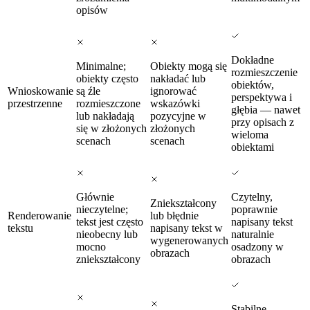
opisów
Dokładne
Minimalne;
Obiekty mogą się
rozmieszczenie
obiekty często
nakładać lub
obiektów,
Wnioskowanie
są źle
ignorować
perspektywa i
przestrzenne
rozmieszczone
wskazówki
głębia — nawet
lub nakładają
pozycyjne w
przy opisach z
się w złożonych
złożonych
wieloma
scenach
scenach
obiektami
Głównie
Czytelny,
Zniekształcony
nieczytelne;
poprawnie
Renderowanie
lub błędnie
tekst jest często
napisany tekst
tekstu
napisany tekst w
nieobecny lub
naturalnie
wygenerowanych
mocno
osadzony w
obrazach
zniekształcony
obrazach
Stabilne